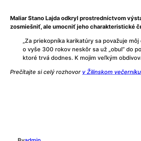
Maliar Stano Lajda odkryl prostredníctvom výst
zosmiešniť, ale umocniť jeho charakteristické čr
„Za priekopníka karikatúry sa považuje môj 
o vyše 300 rokov neskôr sa už „obul“ do pol
ktoré trvá dodnes. K mojim veľkým obdivova
Prečítajte si celý rozhovor
v Žilinskom večerníku
By
admin