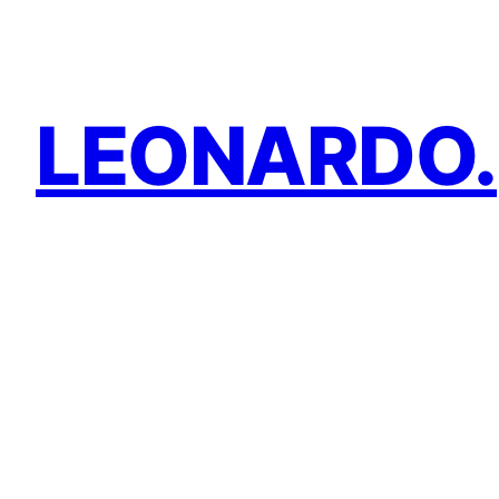
Prejsť
na
obsah
LEONARDO.