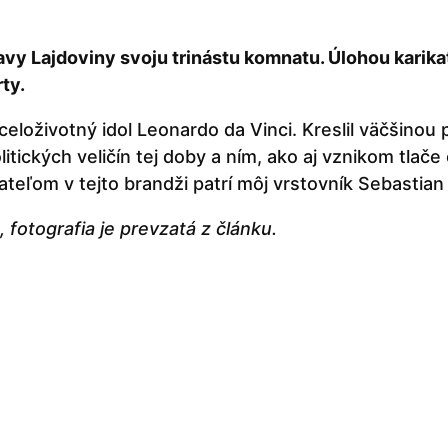
avy Lajdoviny svoju trinástu komnatu. Úlohou karik
ty.
celoživotný idol Leonardo da Vinci. Kreslil väčšino
itických veličín tej doby a ním, ako aj vznikom tlač
teľom v tejto brandži patrí môj vrstovník Sebastian
, fotografia je prevzatá z článku.