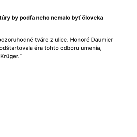
atúry by podľa neho nemalo byť človeka
u pozoruhodné tváre z ulice. Honoré Daumier
e odštartovala éra tohto odboru umenia,
 Krüger.“